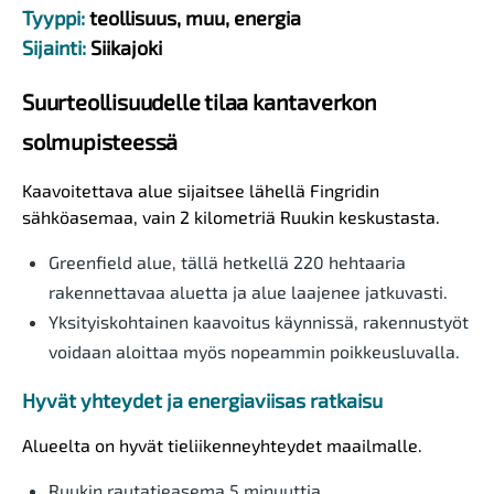
Tyyppi:
teollisuus, muu, energia
Sijainti:
Siikajoki
Suurteollisuudelle tilaa kantaverkon
solmupisteessä
Kaavoitettava alue sijaitsee lähellä Fingridin
sähköasemaa, vain 2 kilometriä Ruukin keskustasta.
Greenfield alue, tällä hetkellä 220 hehtaaria
rakennettavaa aluetta ja alue laajenee jatkuvasti.
Yksityiskohtainen kaavoitus käynnissä, rakennustyöt
voidaan aloittaa myös nopeammin poikkeusluvalla.
Hyvät yhteydet ja energiaviisas ratkaisu
Alueelta on hyvät tieliikenneyhteydet maailmalle.
Ruukin rautatieasema 5 minuuttia