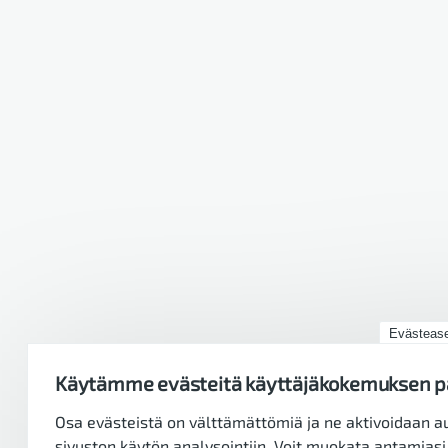
Evästease
Käytämme evästeitä käyttäjäkokemuksen 
Osa evästeistä on välttämättömiä ja ne aktivoidaan a
sivuston käytön analysointiin. Voit muokata antamias