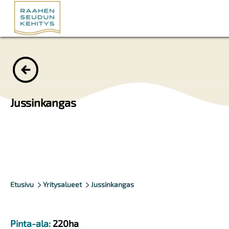
Hyppää pääsisältöön
Jussinkangas
Murupolku
Etusivu
Yritysalueet
Jussinkangas
Pinta-ala:
220ha