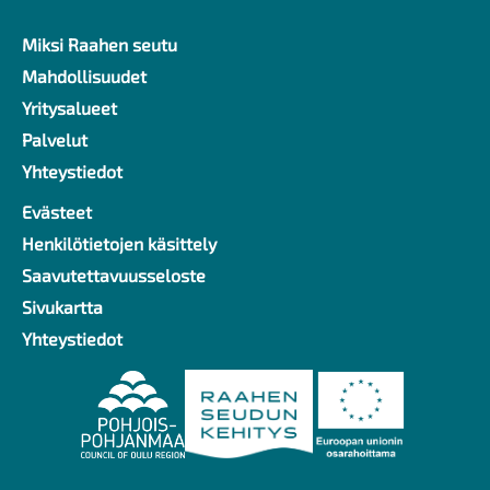
Miksi Raahen seutu
Ylävalikko
Mahdollisuudet
Yritysalueet
Palvelut
Yhteystiedot
Evästeet
Alavalikko
Henkilötietojen käsittely
Saavutettavuusseloste
Sivukartta
Yhteystiedot